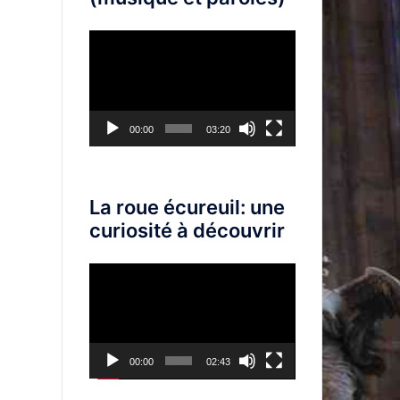
Lecteur
vidéo
00:00
03:20
La roue écureuil: une
curiosité à découvrir
Lecteur
vidéo
00:00
02:43