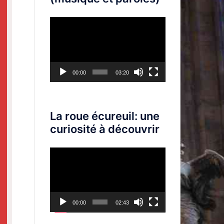
Lecteur
vidéo
00:00
03:20
La roue écureuil: une
curiosité à découvrir
Lecteur
vidéo
00:00
02:43